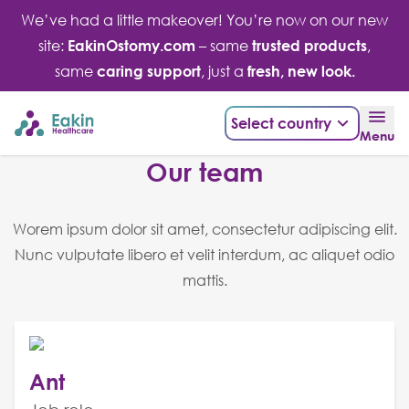
Skip
We’ve had a little makeover! You’re now on our new
to
site:
EakinOstomy.com
– same
trusted products
,
content
same
caring support
, just a
fresh, new look.
Select country
Menu
Our team
Worem ipsum dolor sit amet, consectetur adipiscing elit.
Nunc vulputate libero et velit interdum, ac aliquet odio
mattis.
Ant