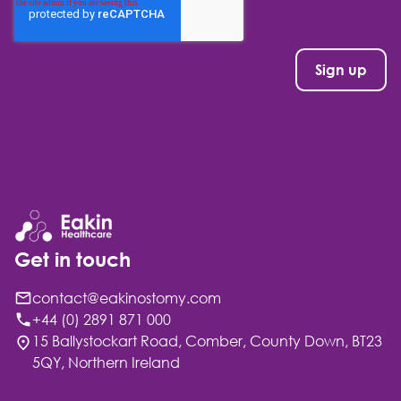
quam nihil molestiae consequatur, vel illum
qui dolorem eum fugiat quo voluptas nulla
pari
Get in touch
contact@eakinostomy.com
+44 (0) 2891 871 000
15 Ballystockart Road, Comber, County Down, BT23
5QY, Northern Ireland