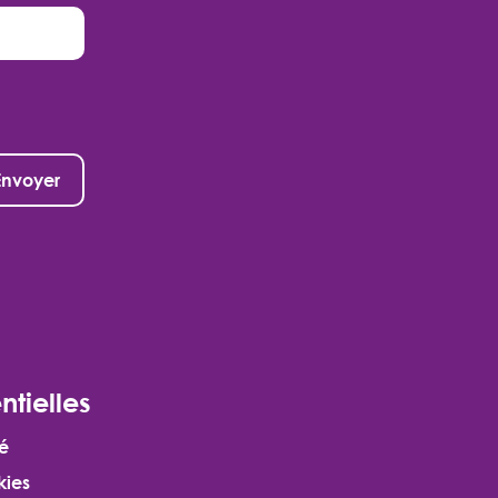
ntielles
té
kies