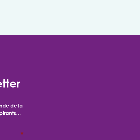
tter
onde de la
spirants…
*