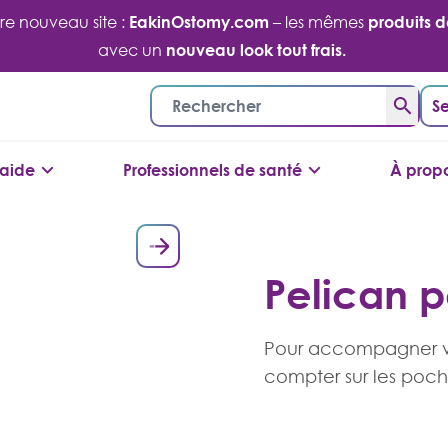
tre nouveau site :
EakinOstomy.com
– les mêmes
produits 
avec un
nouveau look tout frais.
Se
'aide
Professionnels de santé
À prop
Pelican p
Pour accompagner vos
compter sur les poch