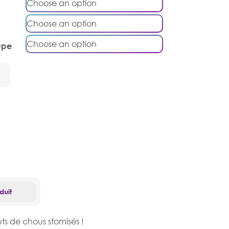
upe
duit
ts de chous stomisés !