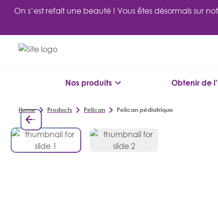
Skip
On s’est refait une beauté ! Vous êtes désormais sur no
to
content
Nos produits
Obtenir de l
Home
Products
Pelican
Pelican pédiatrique